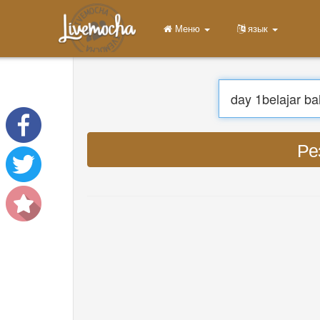
Меню
Главная
Войти
Регистрация
Учить
Чат
Скачать App Free
Скачать App Pro
Перев
Перевести музыку
About
Terms
Privacy
Связаться с нами
Help
DevOps
язык
English