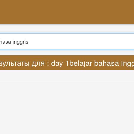
Поиск
ести : Lyrics day 1belajar bahasa inggr