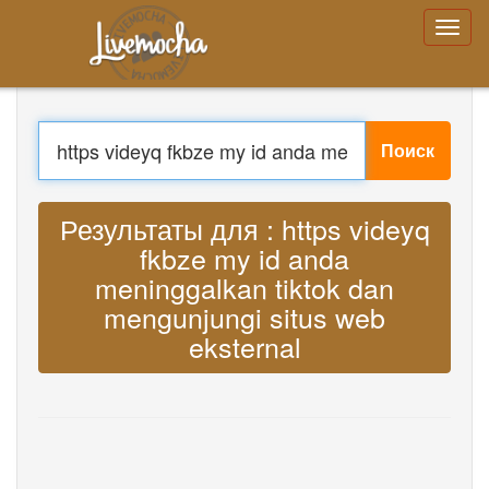
Войти
Регистрация
Забыли Ваш пароль?
Поиск
Меню
Главная
Войти
Перевести : Lyrics https videyq fkbze
Регистрация
Учить
my id anda meninggalkan tiktok dan
Чат
Скачать App Free
mengunjungi situs web eksternal MP3
Скачать App Pro
Перевести музыку
About
Terms
Privacy
Связаться с нами
Help