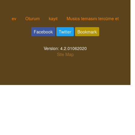
ev
Oturum
kayıt
Musics temasını tercüme et
Facebook
Twitter
Bookmark
Version:
4.2.01062020
Site Map