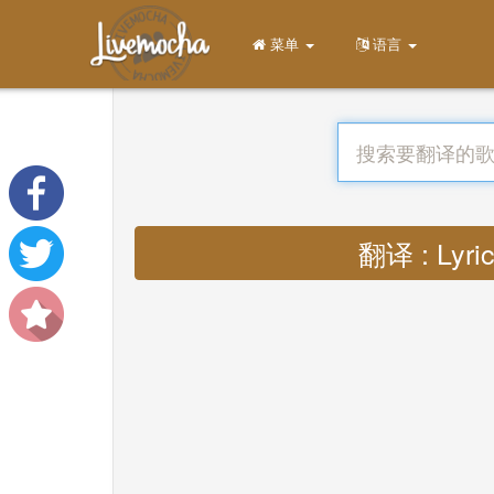
菜单
语言
翻译 : Lyric