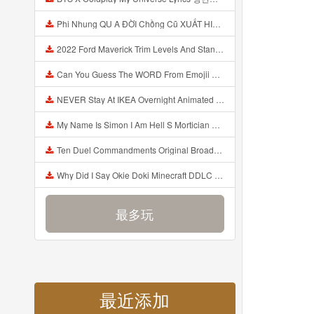
Phi Nhung QU A ĐỜI Chồng Cũ XUẤT HIỆN Khóc Hối Hận Vì Làm Điều KHỦNG KHIẾP Với Cô Mp3
2022 Ford Maverick Trim Levels And Standard Features Explained Mp3
Can You Guess The WORD From Emojii COMPOUND WORD EMOJII CHALLENGE 90 PEOPLE FAIL Guess Mp3
NEVER Stay At IKEA Overnight Animated SCP 3008 Horror Story Mp3
My Name Is Simon I Am Hell S Mortician And I Am Going To Kill God Creepypasta Mp3
Ten Duel Commandments Original Broadway Cast Of Hamilton Lyrics Mp3
Why Did I Say Okie Doki Minecraft DDLC Animated Music Video Song By The Stupendium Mp3
最多玩
最近添加