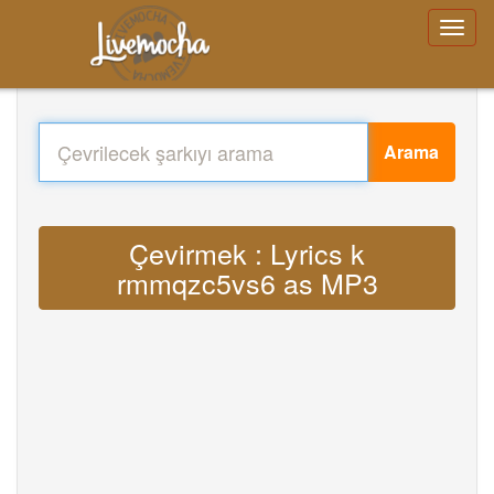
Arama
Çevirmek : Lyrics k
rmmqzc5vs6 as MP3