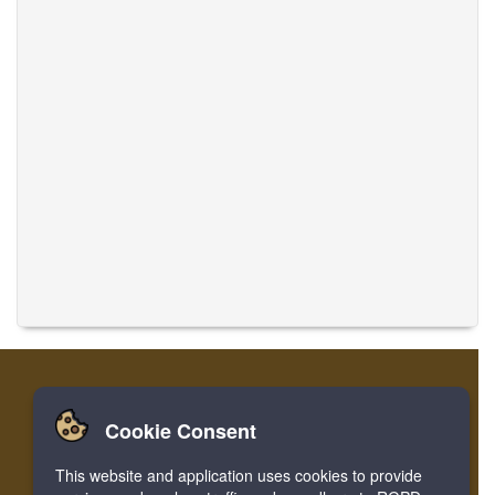
Cookie Consent
Nhà
Đăng nhập
Ghi danh
Dịch thuật
This website and application uses cookies to provide
Facebook
Twitter
Bookmark