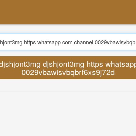
Tìm kiếm
g djshjont3mg https whatsapp com chann