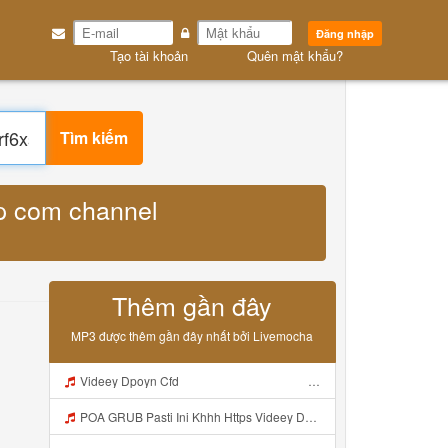
Đăng nhập
Tạo tài khoản
Quên mật khẩu?
el 0029vbawisvbqbrf6xs9j72d MP3