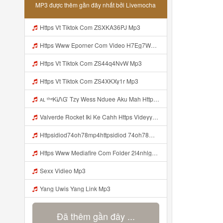
MP3 được thêm gần đây nhất bởi Livemocha
Https Vt Tiktok Com ZSXKA36PJ Mp3
Https Www Eporner Com Video H7Eg7WJM9R4 Julia Lea Live Goyang Colmek T 0 Mp3
Https Vt Tiktok Com ZS44q4NvW Mp3
Https Vt Tiktok Com ZS4XKXy1r Mp3
ᴀʟ ᵗʰᵉᏦᎥᏁᏳ Tzy Wess Nduee Aku Mah Https Videy Vt My Id ZGcZF ᅟᅟᅟᅟᅟᅟᅟᅟᅟᅟᅟᅟᅟᅟᅟᅟᅟᅟᅟᅟᅟᅟᅟᅟᅟᅟᅟᅟᅟᅟᅟᅟ ᅠ ᅠ ᅠ ᅠ ᅠ ᅠ ᅠ ᅠ ᅠ ᅠ ᅠ ᅠ ᅠ ᅠ ᅠ Yes ᅠ ᅠ ᅠ ᅠ ᅠ ᅠ ᅠ Mp3
Valverde Rocket Iki Ke Cahh Https Videyyp Mjvry Web Id V Mp3
Httpsidiod74oh78mp4httpsidiod 74oh78mp4 Mp3
Https Www Mediafire Com Folder 2l4nhlgqik5su SENDAL RARANROR Mp3
Sexx Vidieo Mp3
Yang Uwis Yang Link Mp3
Đã thêm gần đây ...