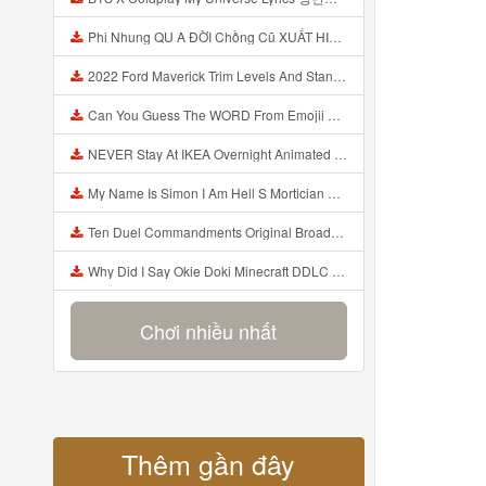
Phi Nhung QU A ĐỜI Chồng Cũ XUẤT HIỆN Khóc Hối Hận Vì Làm Điều KHỦNG KHIẾP Với Cô Mp3
2022 Ford Maverick Trim Levels And Standard Features Explained Mp3
Can You Guess The WORD From Emojii COMPOUND WORD EMOJII CHALLENGE 90 PEOPLE FAIL Guess Mp3
NEVER Stay At IKEA Overnight Animated SCP 3008 Horror Story Mp3
My Name Is Simon I Am Hell S Mortician And I Am Going To Kill God Creepypasta Mp3
Ten Duel Commandments Original Broadway Cast Of Hamilton Lyrics Mp3
Why Did I Say Okie Doki Minecraft DDLC Animated Music Video Song By The Stupendium Mp3
Chơi nhiều nhất
Thêm gần đây