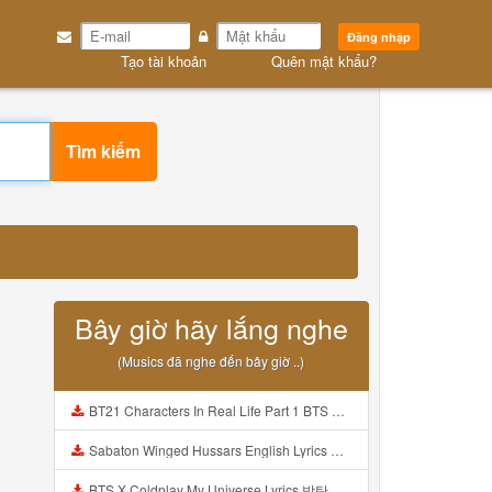
Đăng nhập
Tạo tài khoản
Quên mật khẩu?
Tìm kiếm
Bây giờ hãy lắng nghe
(Musics đã nghe đến bây giờ ..)
BT21 Characters In Real Life Part 1 BTS AND BT21 방탄소년단 BT21 BT21아가들은 아빠조아 따라쟁이들 BTS Vs BT21 Mp3
Sabaton Winged Hussars English Lyrics Mp3
BTS X Coldplay My Universe Lyrics 방탄소년단 콜드플레이 My Universe 가사 Color Coded Lyrics Han Rom Eng Mp3