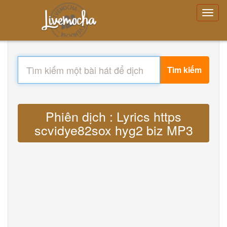
Tìm kiếm
Phiên dịch : Lyrics https
scvidye82sox hyg2 biz MP3