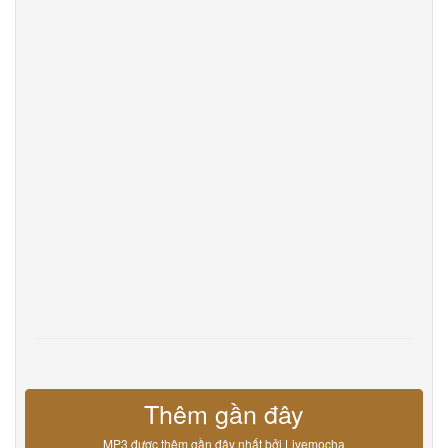
DevOps
Ngôn ngữ
English
Français
Deutsche
Português
Español
Pусский
Italiane
日本語
中文
한국어
عربى
हिंदी
ViệtNam
Türk