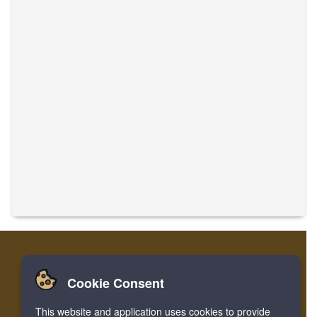
Cookie Consent
Nhà
Đăng nhập
Ghi danh
Dịch thuật
This website and application uses cookies to provide