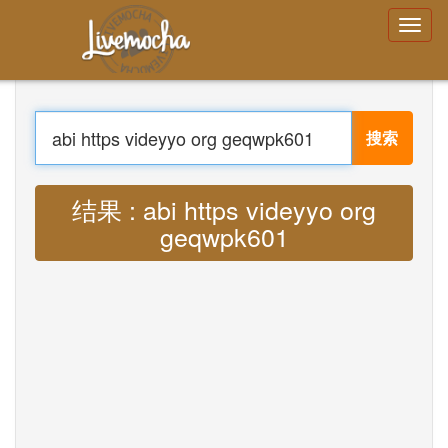
登录
创建帐号
忘记密码了吗？
搜索
菜单
家
登录
翻译 : Lyrics abi https videyyo org
创建帐号
geqwpk601 MP3
学习
聊天
下载 App Free
下载 App Pro
翻译音乐
About
Terms
Privacy