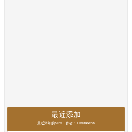
联系我们
Help
DevOps
语言
English
Français
Deutsche
Português
Español
Pусский
Italiane
日本語
中文
한국어
عربى
हिंदी
ViệtNam
Türk