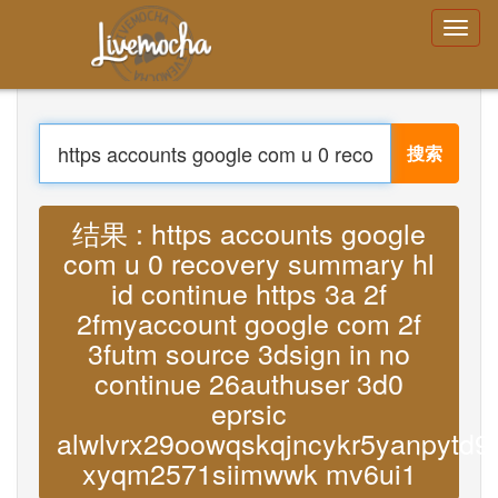
登录
创建帐号
忘记密码了吗？
搜索
菜单
家
登录
翻译 : Lyrics https accounts google com
创建帐号
u 0 recovery summary hl id continue
学习
聊天
https 3a 2f 2fmyaccount google com 2f
下载 App Free
3futm source 3dsign in no continue
下载 App Pro
26authuser 3d0 eprsic
翻译音乐
alwlvrx29oowqskqjncykr5yanpytd9bqcd
xyqm2571siimwwk mv6ui1 MP3
About
Terms
Privacy