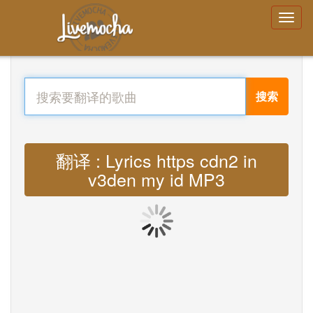
搜索
翻译 : Lyrics https cdn2 in
v3den my id MP3