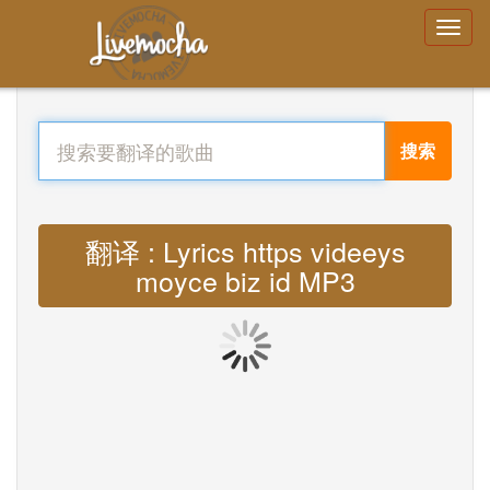
搜索
翻译 : Lyrics https videeys
moyce biz id MP3