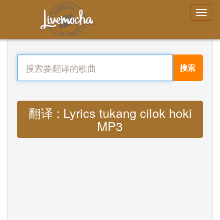
搜索
翻译 : Lyrics tukang cilok hoki
MP3