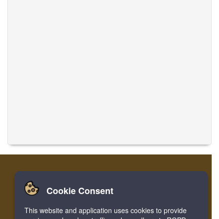
Cookie Consent
家
登录
寄存器
翻译音乐
This website and application uses cookies to provide
Facebook
Twitter
Bookmark