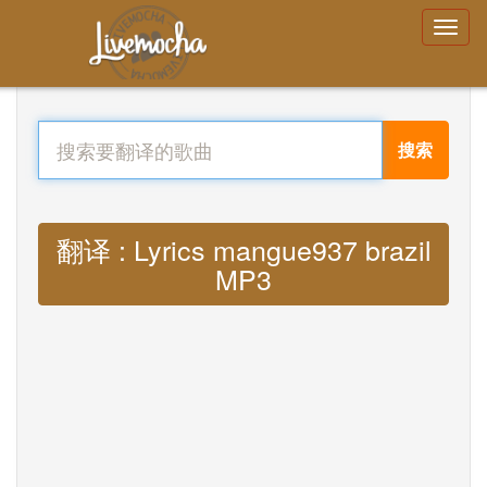
搜索
翻译 : Lyrics mangue937 brazil
MP3