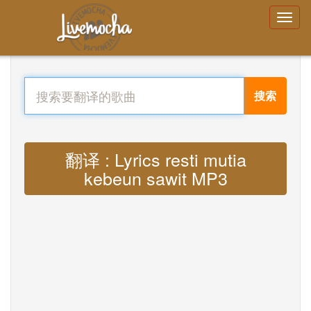
搜索
翻译 : Lyrics resti mutia
kebeun sawit MP3