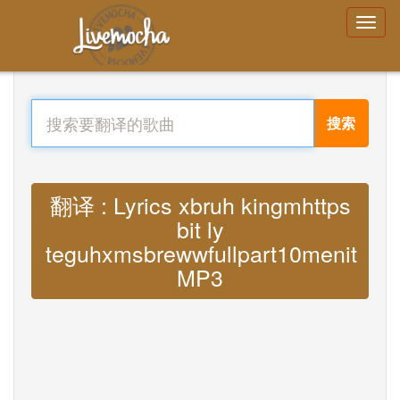
搜索
翻译 : Lyrics xbruh kingmhttps
bit ly
teguhxmsbrewwfullpart10menit
MP3