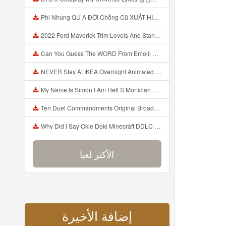
Phi Nhung QU A ĐỜI Chồng Cũ XUẤT HIỆN Khóc Hối Hận Vì Làm Điều KHỦNG KHIẾP Với Cô Mp3
2022 Ford Maverick Trim Levels And Standard Features Explained Mp3
Can You Guess The WORD From Emojii COMPOUND WORD EMOJII CHALLENGE 90 PEOPLE FAIL Guess Mp3
NEVER Stay At IKEA Overnight Animated SCP 3008 Horror Story Mp3
My Name Is Simon I Am Hell S Mortician And I Am Going To Kill God Creepypasta Mp3
Ten Duel Commandments Original Broadway Cast Of Hamilton Lyrics Mp3
Why Did I Say Okie Doki Minecraft DDLC Animated Music Video Song By The Stupendium Mp3
الأكثر لعبا
إضافة الأخيرة