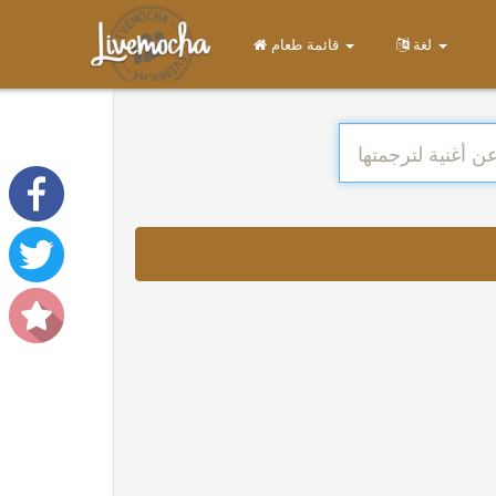
لغة
قائمة طعام