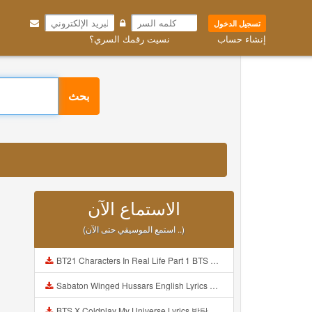
تسجيل الدخول
إنشاء حساب
نسيت رقمك السري؟
بحث
الاستماع الآن
(استمع الموسيقي حتى الآن ..)
BT21 Characters In Real Life Part 1 BTS AND BT21 방탄소년단 BT21 BT21아가들은 아빠조아 따라쟁이들 BTS Vs BT21 Mp3
Sabaton Winged Hussars English Lyrics Mp3
BTS X Coldplay My Universe Lyrics 방탄소년단 콜드플레이 My Universe 가사 Color Coded Lyrics Han Rom Eng Mp3