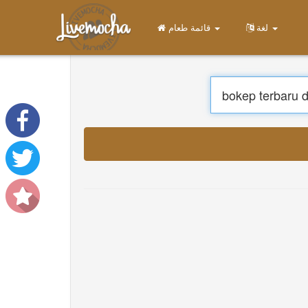
قائمة طعام
الصفحة الرئيسية
تسجيل الدخول
إنشاء حساب
يتعلم
محادثة
تحميل App Free
تحميل App Pro
ترجمة الموسيقى
About
Terms
Privacy
اتصل بنا
Help
DevOps
لغة