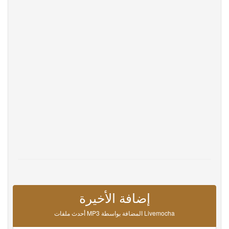
Help
DevOps
لغة
English
Français
Deutsche
Português
Español
Pусский
Italiane
日本語
中文
한국어
عربى
हिंदी
ViệtNam
Türk