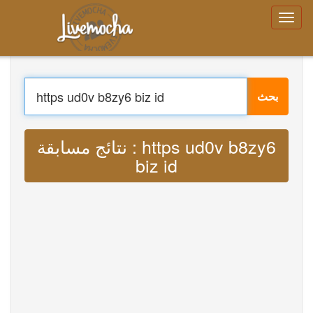
تسجيل الدخول
إنشاء حساب
نسيت رقمك السري؟
بحث
قائمة طعام
الصفحة الرئيسية
تسجيل الدخول
ترجمة : Lyrics https ud0v b8zy6 biz id
إنشاء حساب
يتعلم
MP3
محادثة
تحميل App Free
تحميل App Pro
ترجمة الموسيقى
About
Terms
Privacy
اتصل بنا