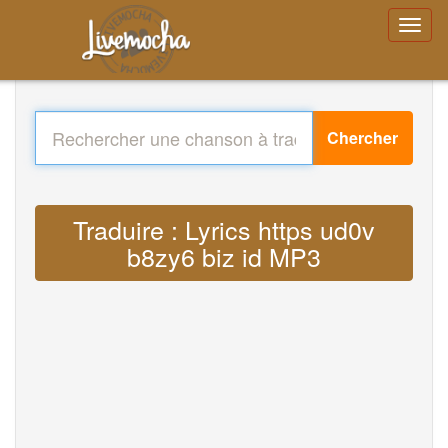
Chercher
Traduire : Lyrics https ud0v
b8zy6 biz id MP3