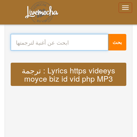
بحث
ترجمة : Lyrics https videeys
moyce biz id vid php MP3