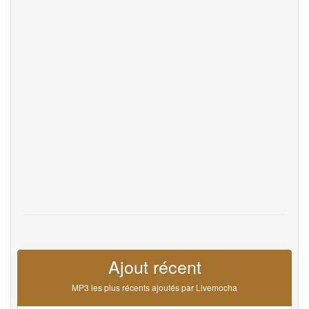
Help
DevOps
La langue
English
Français
Deutsche
Português
Español
Pусский
Italiane
日本語
中文
한국어
عربى
हिंदी
ViệtNam
Türk