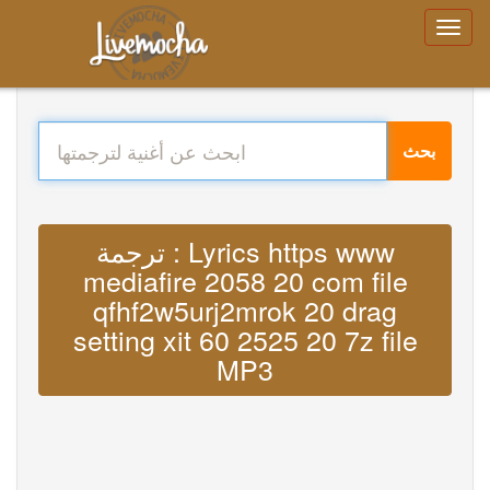
بحث
ترجمة : Lyrics https www
mediafire 2058 20 com file
qfhf2w5urj2mrok 20 drag
setting xit 60 2525 20 7z file
MP3