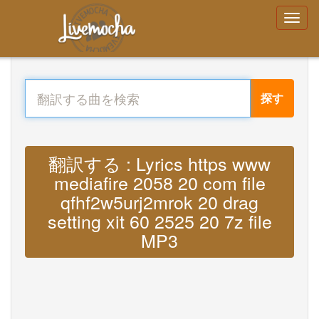
探す
翻訳する : Lyrics https www
mediafire 2058 20 com file
qfhf2w5urj2mrok 20 drag
setting xit 60 2525 20 7z file
MP3