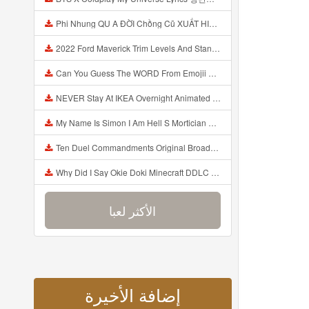
Phi Nhung QU A ĐỜI Chồng Cũ XUẤT HIỆN Khóc Hối Hận Vì Làm Điều KHỦNG KHIẾP Với Cô Mp3
2022 Ford Maverick Trim Levels And Standard Features Explained Mp3
Can You Guess The WORD From Emojii COMPOUND WORD EMOJII CHALLENGE 90 PEOPLE FAIL Guess Mp3
NEVER Stay At IKEA Overnight Animated SCP 3008 Horror Story Mp3
My Name Is Simon I Am Hell S Mortician And I Am Going To Kill God Creepypasta Mp3
Ten Duel Commandments Original Broadway Cast Of Hamilton Lyrics Mp3
Why Did I Say Okie Doki Minecraft DDLC Animated Music Video Song By The Stupendium Mp3
الأكثر لعبا
إضافة الأخيرة