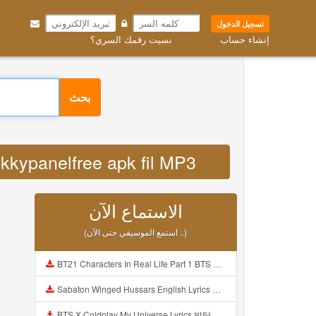
تسجيل الدخول
إنشاء حساب
نسيت رقمك السري؟
بحث
jekkypanelfree apk fil MP3
الاستماع الآن
(استمع الموسيقي حتى الآن ..)
BT21 Characters In Real Life Part 1 BTS AND BT21 방탄소년단 BT21 BT21아가들은 아빠조아 따라쟁이들 BTS Vs BT21 Mp3
Sabaton Winged Hussars English Lyrics Mp3
BTS X Coldplay My Universe Lyrics 방탄소년단 콜드플레이 My Universe 가사 Color Coded Lyrics Han Rom Eng Mp3