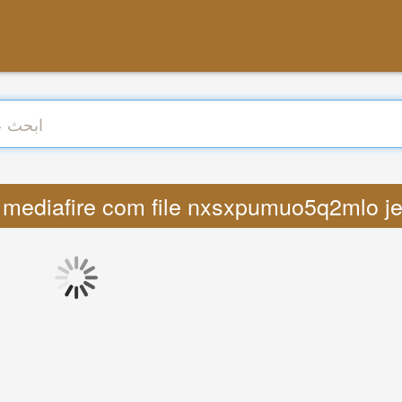
s www mediafire com file nxsxpumuo5q2mlo 