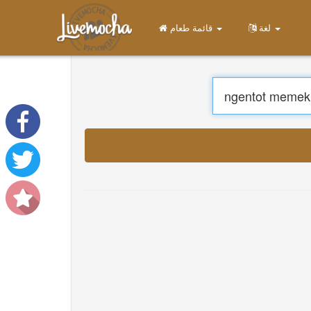
قائمة طعام
الصفحة الرئيسية
تسجيل الدخول
إنشاء حساب
يتعلم
محادثة
تحميل App Free
تحميل App Pro
ترجمة الموسيقى
About
Terms
Privacy
اتصل بنا
Help
DevOps
لغة