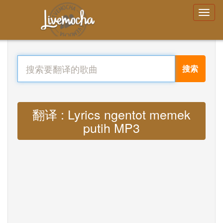
搜索
翻译 : Lyrics ngentot memek
putih MP3