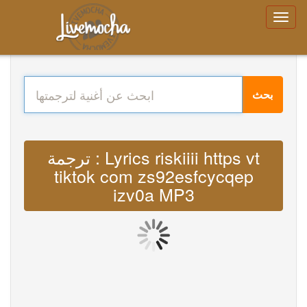
بحث
ترجمة : Lyrics riskiiii https vt
tiktok com zs92esfcycqep
izv0a MP3