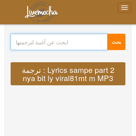
بحث
ترجمة : Lyrics sampe part 2
nya bit ly viral81mt m MP3