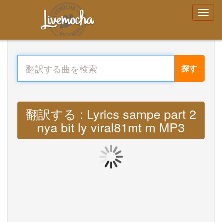
探す
翻訳する : Lyrics sampe part 2
nya bit ly viral81mt m MP3