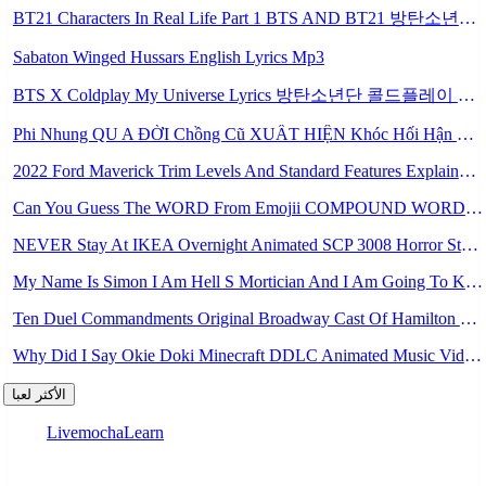
BT21 Characters In Real Life Part 1 BTS AND BT21 방탄소년단 BT21 BT21아가들은 아빠조아 따라쟁이들 BTS Vs BT21 Mp3
Sabaton Winged Hussars English Lyrics Mp3
BTS X Coldplay My Universe Lyrics 방탄소년단 콜드플레이 My Universe 가사 Color Coded Lyrics Han Rom Eng Mp3
Phi Nhung QU A ĐỜI Chồng Cũ XUẤT HIỆN Khóc Hối Hận Vì Làm Điều KHỦNG KHIẾP Với Cô Mp3
2022 Ford Maverick Trim Levels And Standard Features Explained Mp3
Can You Guess The WORD From Emojii COMPOUND WORD EMOJII CHALLENGE 90 PEOPLE FAIL Guess Mp3
NEVER Stay At IKEA Overnight Animated SCP 3008 Horror Story Mp3
My Name Is Simon I Am Hell S Mortician And I Am Going To Kill God Creepypasta Mp3
Ten Duel Commandments Original Broadway Cast Of Hamilton Lyrics Mp3
Why Did I Say Okie Doki Minecraft DDLC Animated Music Video Song By The Stupendium Mp3
الأكثر لعبا
LivemochaLearn