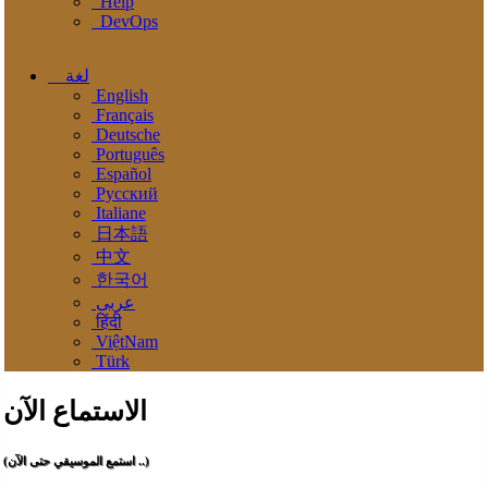
Help
DevOps
لغة
English
Français
Deutsche
Português
Español
Pусский
Italiane
日本語
中文
한국어
عربى
हिंदी
ViệtNam
Türk
الاستماع الآن
(استمع الموسيقي حتى الآن ..)