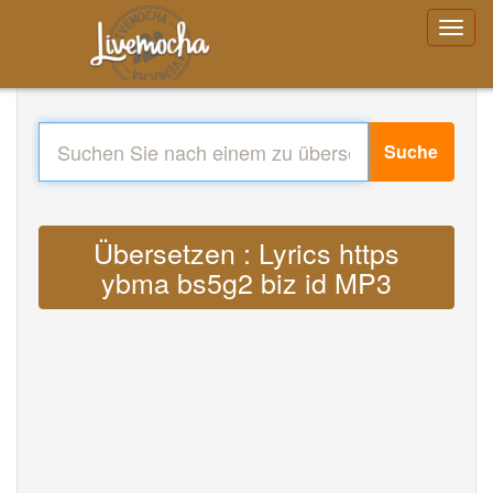
Suche
Übersetzen : Lyrics https
ybma bs5g2 biz id MP3