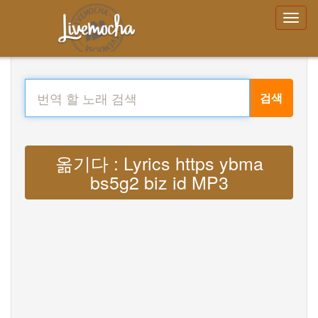
검색
옮기다 : Lyrics https ybma
bs5g2 biz id MP3