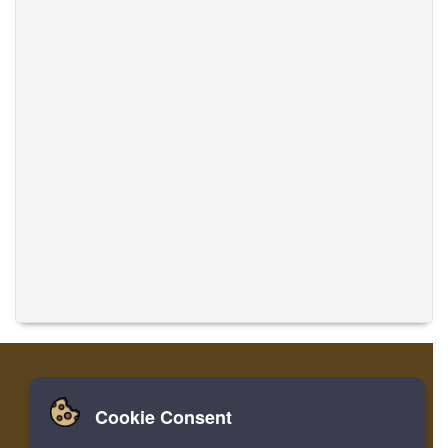
Cookie Consent
집
로그인
레지스터
음악 번역