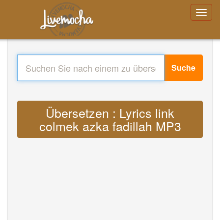
Suche
Übersetzen : Lyrics link
colmek azka fadillah MP3