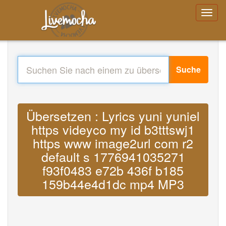
Suche
Übersetzen : Lyrics yuni yuniel
https videyco my id b3tttswj1
https www image2url com r2
default s 1776941035271
f93f0483 e72b 436f b185
159b44e4d1dc mp4 MP3