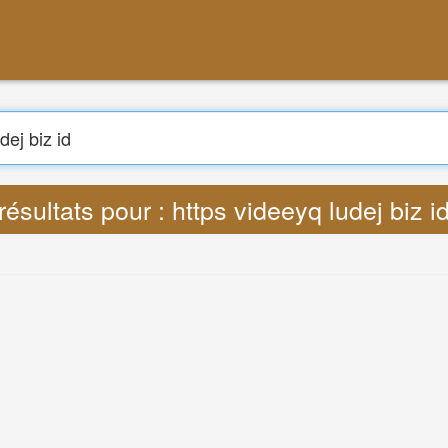
Chercher
duire : Lyrics https videeyq ludej biz id