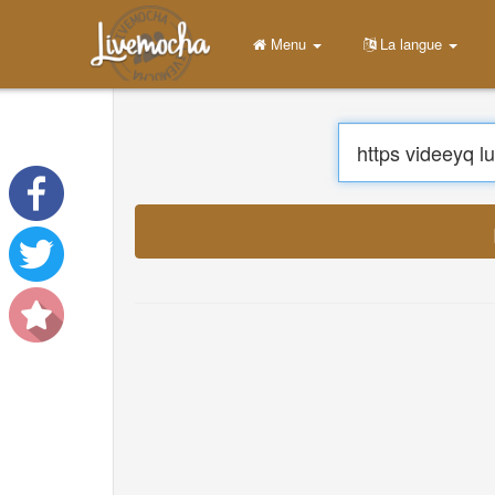
Menu
Accueil
Login
Créer un compte
Apprendre
Chat
Télécharger App Free
Télécharger App Pro
Tra
Traduire des musiques
About
Terms
Privacy
Nous contacter
Help
DevOps
La langue
English