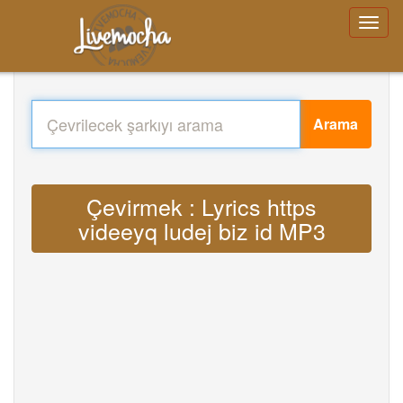
Arama
Çevirmek : Lyrics https
videeyq ludej biz id MP3