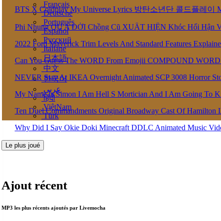
Français
BTS X Coldplay My Universe Lyrics 방탄소년단 콜드플레이 My U
Deutsche
Português
Phi Nhung QU A ĐỜI Chồng Cũ XUẤT HIỆN Khóc Hối Hận 
Español
Pусский
2022 Ford Maverick Trim Levels And Standard Features Explain
Italiane
日本語
Can You Guess The WORD From Emojii COMPOUND WORD
中文
NEVER Stay At IKEA Overnight Animated SCP 3008 Horror St
한국어
عربى
My Name Is Simon I Am Hell S Mortician And I Am Going To K
हिंदी
ViệtNam
Ten Duel Commandments Original Broadway Cast Of Hamilton 
Türk
Why Did I Say Okie Doki Minecraft DDLC Animated Music Vi
Le plus joué
Ajout récent
MP3 les plus récents ajoutés par Livemocha