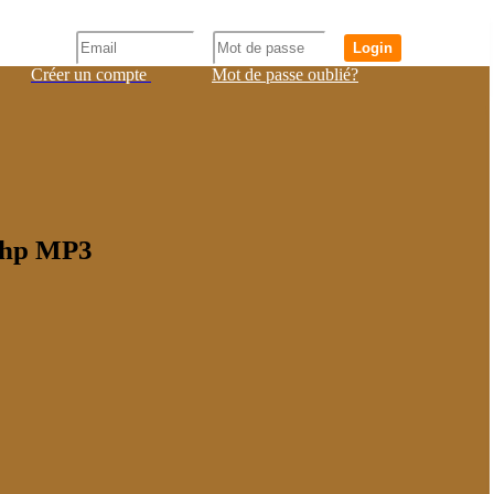
Login
Créer un compte
Mot de passe oublié?
 php MP3