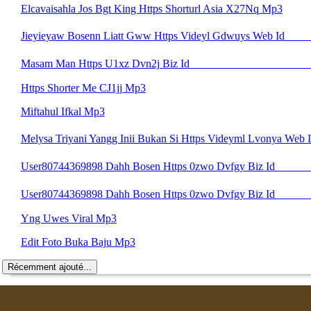
Elcavaisahla Jos Bgt King Https Shorturl Asia X27Nq Mp3
Https Shorter Me CJ1jj Mp3
Miftahul Ifkal Mp3
Yng Uwes Viral Mp3
Edit Foto Buka Baju Mp3
Récemment ajouté...