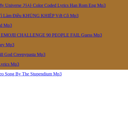
niverse 가사 Color Coded Lyrics Han Rom Eng Mp3
Vì Làm Điều KHỦNG KHIẾP Với Cô Mp3
ed Mp3
 EMOJII CHALLENGE 90 PEOPLE FAIL Guess Mp3
ory Mp3
ill God Creepypasta Mp3
Lyrics Mp3
deo Song By The Stupendium Mp3