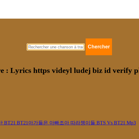
Chercher
e : Lyrics https videyl ludej biz id verify
21 방탄소년단 BT21 BT21아가들은 아빠조아 따라쟁이들 BTS Vs BT21 Mp3