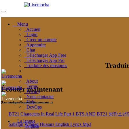
Menu
Accueil
Login
Créer un compte
Apprendre
Chat
Télécharger App Free
Télécharger App Pro
Traduir
Traduire des musiques
About
Terms
Écouter maintenant
Privacy
Nous contacter
Help
(Les musiques écoutées maintenant ..)
DevOps
BT21 Characters In Real Life Part 1 BTS AND BT
La langue
Sabaton Winged Hussars English Lyrics Mp3
English