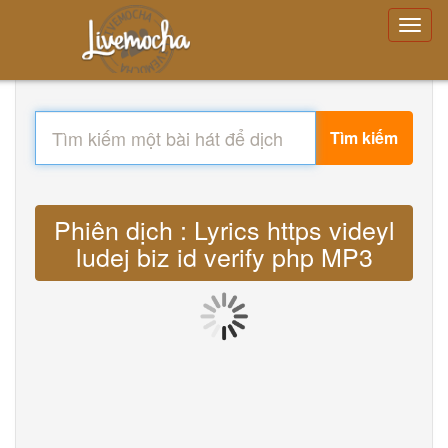
Tìm kiếm
Phiên dịch : Lyrics https videyl
ludej biz id verify php MP3