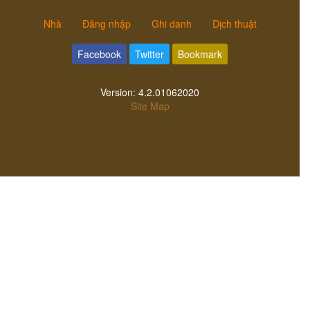
Nhà
Đăng nhập
Ghi danh
Dịch thuật
Facebook
Twitter
Bookmark
Version:
4.2.01062020
Site Map