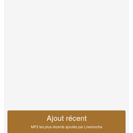
Help
DevOps
La langue
English
Français
Deutsche
Português
Español
Pусский
Italiane
日本語
中文
한국어
عربى
हिंदी
ViệtNam
Türk