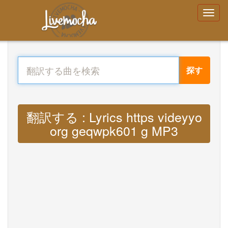
探す
翻訳する : Lyrics https videyyo
org geqwpk601 g MP3