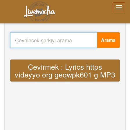
Arama
Çevirmek : Lyrics https
videyyo org geqwpk601 g MP3