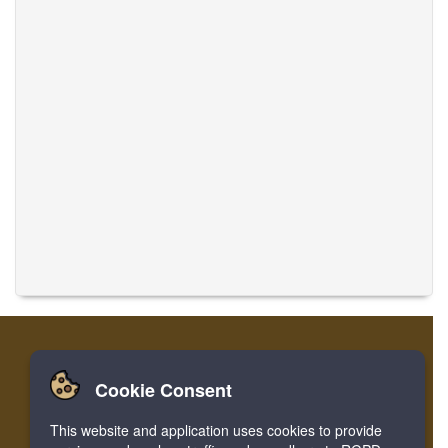
Cookie Consent
Accueil
Login
Register
Traduire des musiques
This website and application uses cookies to provide
Facebook
Twitter
Bookmark