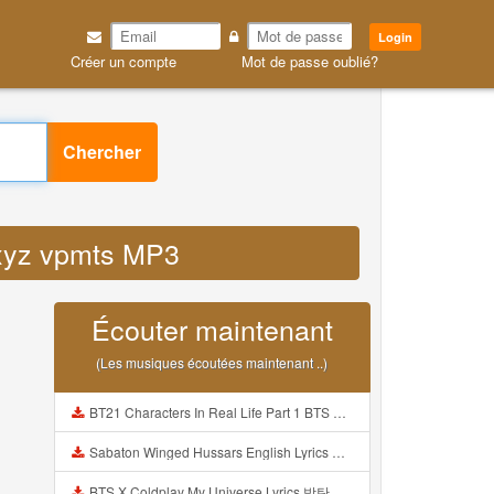
Login
Créer un compte
Mot de passe oublié?
Chercher
d xyz vpmts MP3
Écouter maintenant
(Les musiques écoutées maintenant ..)
BT21 Characters In Real Life Part 1 BTS AND BT21 방탄소년단 BT21 BT21아가들은 아빠조아 따라쟁이들 BTS Vs BT21 Mp3
Sabaton Winged Hussars English Lyrics Mp3
BTS X Coldplay My Universe Lyrics 방탄소년단 콜드플레이 My Universe 가사 Color Coded Lyrics Han Rom Eng Mp3