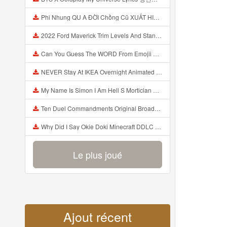
Phi Nhung QU A ĐỜI Chồng Cũ XUẤT HIỆN Khóc Hối Hận Vì Làm Điều KHỦNG KHIẾP Với Cô Mp3
2022 Ford Maverick Trim Levels And Standard Features Explained Mp3
Can You Guess The WORD From Emojii COMPOUND WORD EMOJII CHALLENGE 90 PEOPLE FAIL Guess Mp3
NEVER Stay At IKEA Overnight Animated SCP 3008 Horror Story Mp3
My Name Is Simon I Am Hell S Mortician And I Am Going To Kill God Creepypasta Mp3
Ten Duel Commandments Original Broadway Cast Of Hamilton Lyrics Mp3
Why Did I Say Okie Doki Minecraft DDLC Animated Music Video Song By The Stupendium Mp3
Le plus joué
Ajout récent