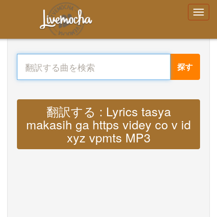
探す
翻訳する : Lyrics tasya
makasih ga https videy co v id
xyz vpmts MP3