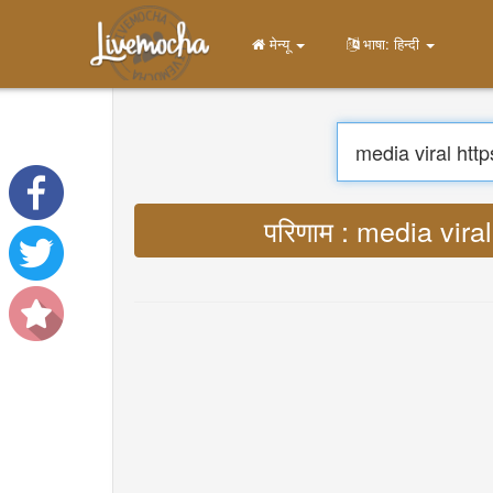
मेन्यू
Home
लॉग इन करें
खाता बनाएं
सीखना
चैट
डाउनलोड App Free
डाउनलोड App Pro
अनुवाद : Lyrics media 
संगीत का अनुवाद करें
About
Terms
Privacy
संपर्क करें
Help
DevOps
भाषा: हिन्दी
English