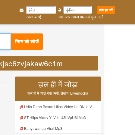
लॉग इन करें
खाता बनाएं
क्या आप अपना पासवर्ड भूल गए?
bbvkjsc6zvjakaw6c1m MP3